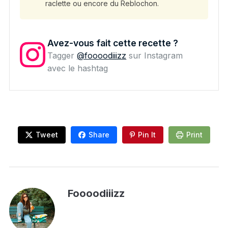
raclette ou encore du Reblochon.
Avez-vous fait cette recette ?
Tagger
@foooodiiizz
sur Instagram
avec le hashtag
Tweet
Share
Pin It
Print
Foooodiiizz