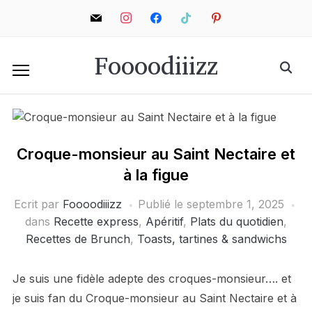
mail
instagram
facebook
tiktok
pinterest
Foooodiiizz
Croque-monsieur au Saint Nectaire et
à la figue
Ecrit par
Foooodiiizz
Publié le
septembre 1, 2025
dans
Recette express
,
Apéritif
,
Plats du quotidien
,
Recettes de Brunch
,
Toasts, tartines & sandwichs
Je suis une fidèle adepte des croques-monsieur…. et
je suis fan du Croque-monsieur au Saint Nectaire et à